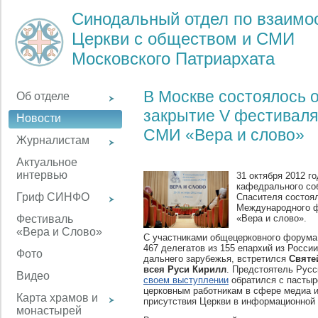
Синодальный отдел по взаим
Церкви с обществом и СМИ
Московского Патриархата
В Москве состоялось
Об отделе
закрытие V фестивал
Новости
СМИ «Вера и слово»
Журналистам
Актуальное
интервью
31 октября 2012 г
кафедрального со
Гриф СИНФО
Спасителя состоя
Международного 
«Вера и слово».
Фестиваль
«Вера и Слово»
С участниками общецерковного форума,
467 делегатов из 155 епархий из России
Фото
дальнего зарубежья, встретился
Святе
всея Руси Кирилл
. Предстоятель Рус
Видео
своем выступлении
обратился с пастыр
церковным работникам в сфере медиа 
Карта храмов и
присутствия Церкви в информационной 
монастырей