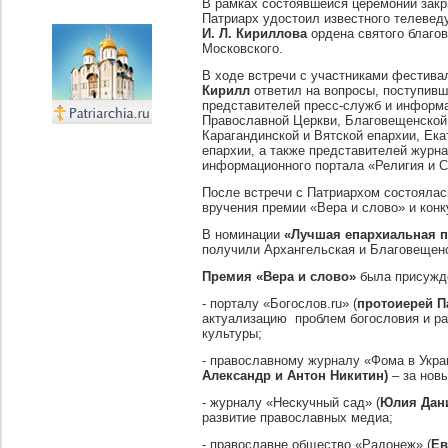
В рамках состоявшейся церемонии зак
Патриарх удостоил известного телевед
И. Л. Кириллова
ордена святого благов
Московского.
В ходе встречи с участниками фестив
Кирилл
ответил на вопросы, поступивш
представителей пресс-служб и информ
Православной Церкви, Благовещенской 
Карагандинской и Вятской епархии, Ек
епархии, а также представителей журн
информационного портала «Религия и 
После встречи с Патриархом состояла
вручения премии «Вера и слово» и конк
В номинации
«Лучшая епархиальная п
получили Архангельская и Благовещенс
Премия «Вера и слово»
была присужд
- порталу «Богослов.ru» (
протоиерей П
актуализацию проблем богословия и ра
культуры;
- православному журналу «Фома в Укра
Александр и Антон Никитин)
– за новы
- журналу «Нескучный сад» (
Юлия Дан
развитие православных медиа;
- православне общество «Радонеж» (
Ев