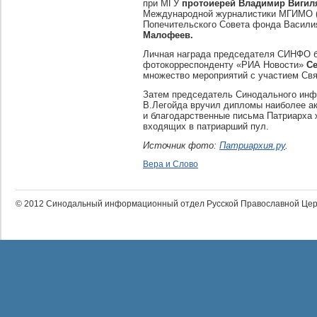
при МГУ
протоиерей Владимир Вигил
Международной журналистики МГИМО 
Попечительского Совета фонда Васили
Малофеев.
Личная награда председателя СИНФО 
фотокорреспонденту «РИА Новости»
Се
множество мероприятий с участием Свя
Затем председатель Синодального инф
В.Легойда вручил дипломы наиболее а
и благодарственные письма Патриарха
входящих в патриарший пул.
Источник фото:
Патриархия.ру
.
Вера и Слово
© 2012 Синодальный информационный отдел Русской Православной Цер